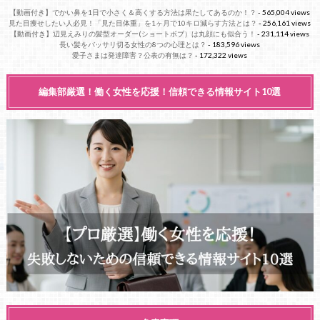
【動画付き】でかい鼻を1日で小さく＆高くする方法は果たしてあるのか！？
- 565,004 views
見た目痩せしたい人必見！「見た目体重」を1ヶ月で10キロ減らす方法とは？
- 256,161 views
【動画付き】辺見えみりの髪型オーダー(ショートボブ）は丸顔にも似合う！
- 231,114 views
長い髪をバッサリ切る女性の8つの心理とは？
- 183,596 views
愛子さまは発達障害？公表の有無は？
- 172,322 views
編集部厳選！働く女性を応援！信頼できる情報サイト10選