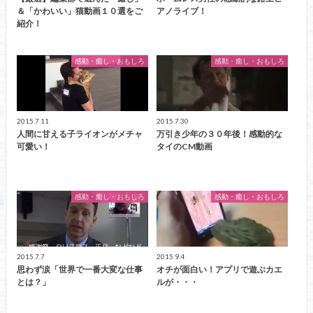
＆「かわいい」猫動画１０選をご
アノライブ！
紹介！
感動・癒し・おもしろ
感動・癒し・おもしろ
2015.7.11
2015.7.30
人間に甘える子ライオンがメチャ
万引き少年の３０年後！感動的な
可愛い！
タイのCM動画
感動・癒し・おもしろ
感動・癒し・おもしろ
2015.7.7
2015.9.4
思わず涙「世界で一番大変な仕事
オチが面白い！アプリで遊ぶカエ
とは？」
ルが・・・