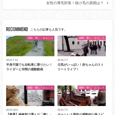
女性の薄毛対策！抜け毛の原因は？
RECOMMEND
こちらの記事も人気です。
感動・癒し・おもしろ
感動・癒し・おもしろ
2015.7.12
2015.7.7
半身不随でも自転車に乗りたい！
元気がいっぱい！赤ちゃんのスト
ライダーと仲間の感動動画
リートライブ！
感動・癒し・おもしろ
感動・癒し・おもしろ
2015.10.6
2015.7.5
【厳選】編集部で選んだ「癒し」
ホームレス男性の感動的な路上ピ