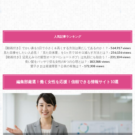
人気記事ランキング
【動画付き】でかい鼻を1日で小さく＆高くする方法は果たしてあるのか！？
- 564,917 views
見た目痩せしたい人必見！「見た目体重」を1ヶ月で10キロ減らす方法とは？
- 256,156 views
【動画付き】辺見えみりの髪型オーダー(ショートボブ）は丸顔にも似合う！
- 231,104 views
長い髪をバッサリ切る女性の8つの心理とは？
- 183,588 views
愛子さまは発達障害？公表の有無は？
- 172,308 views
編集部厳選！働く女性を応援！信頼できる情報サイト10選