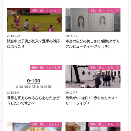
感動・癒し・おもしろ
感動・癒し・おもしろ
2015.8.26
2015.7.9
試合中に子供が乱入？選手の対応
本当の自分の美しさに感動(ダヴ リ
にほっこり
アルビューティー スケッチ)
感動・癒し・おもしろ
感動・癒し・おもしろ
2015.9.9
2015.7.7
世界を変えられるならあなたはど
元気がいっぱい！赤ちゃんのスト
うしたいですか？
リートライブ！
感動・癒し・おもしろ
感動・癒し・おもしろ