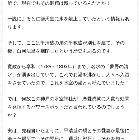
所で、現在でもその洞窟は残っているんだとか！
一説によると仁徳天皇に氷を献上していたという情報もあ
ります。
そして、ここは平清盛の弟の平教盛が別荘を建て、その
後、白河法皇を幽閉したという歴史もあるのです。
寛政から享和（1789～1803年）まで、名水の「夢野の清
水」が湧き出していて、これでお湯を沸かし、人々へ入浴
をさせていたので、これを氷室の湯とも呼んでいました！
では、何故この神戸の氷室神社が、恋愛成就に大変な効果
を発揮するパワースポットだと言われているのでしょう
か？
実は、先程書いたように、平清盛の甥とその愛妻が最後に
会った場所で、その翌日に、通盛は戦死し、それを知っ