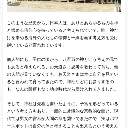
このような歴史から、日本人は、ありとあらゆるものを神
と崇める信仰心を持っていると考えられていて、唯一神だ
けを崇める海外の人たちの信仰と一線を画す考え方を受け
継いでいると言われています。
個人的にも、子供の頃から、八百万の神という考えの元で
もあると考えられる、お天道さま思考を教わって育ち、他
の人間が見ていなくても、お天道さまは常に自分を見てい
ると言われて育ってきたので、神社などにお参りするの
も、なんの躊躇もなく幼少時代から受け入れてきました。
そして、神社は先程も書いたように、子宮を形どっている
という考え方もあり、一般的に常識的な宗教的な面と、現
代では男女の営みが人間の命を繋いできたので、実はパワ
ースポットは自分の体と考えることも出来るという考え方