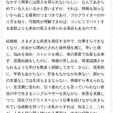
なかそう簡単には収入を得られないらしい、なんてあきら
めている人もいるかと思いますが、それは、情報を知らな
いから起こる最初のつまづきであり、ブログライターのや
り方を知り、可能性が理解できれば、コンビニでバイトす
る金額よりも多めの収入を得られる場合もあるのです。
結婚後、さまざまな疾患を発症する中で、仕事すらできな
くなり、社会から閉めだされた疎外感を感じ、辛いと感
じ、悩みを深め、ストレスを感じ、体の異変で出産も出来
ず、恋愛結婚をしたのに、母親の苦しみを、再度認識させ
られるような学びを数多く経験してきて、さらに、現実的
に、年収もあがらない、貯金もなかなか出来ない、国から
の支援なしでは生活もままならない、再婚すら考えられな
い、生活費に追われ、日々疲れたとも言っていられない状
況の中で生きるシングルマザーを見ながら、疾患を克服し
つつ、現在ブログライターという仕事を続けながら生きら
れている経験を持っている私からすれば、知ること、これ
が、人生を切り開く鍵になる事実は、すでに経験となっ