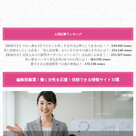
人気記事ランキング
【動画付き】でかい鼻を1日で小さく＆高くする方法は果たしてあるのか！？
- 564,963 views
見た目痩せしたい人必見！「見た目体重」を1ヶ月で10キロ減らす方法とは？
- 256,160 views
【動画付き】辺見えみりの髪型オーダー(ショートボブ）は丸顔にも似合う！
- 231,107 views
長い髪をバッサリ切る女性の8つの心理とは？
- 183,593 views
愛子さまは発達障害？公表の有無は？
- 172,318 views
編集部厳選！働く女性を応援！信頼できる情報サイト10選