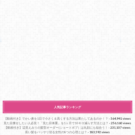
人気記事ランキング
【動画付き】でかい鼻を1日で小さく＆高くする方法は果たしてあるのか！？
- 564,941 views
見た目痩せしたい人必見！「見た目体重」を1ヶ月で10キロ減らす方法とは？
- 256,160 views
【動画付き】辺見えみりの髪型オーダー(ショートボブ）は丸顔にも似合う！
- 231,107 views
長い髪をバッサリ切る女性の8つの心理とは？
- 183,592 views