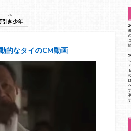
TAG
万引き少年
動的なタイのCM動画