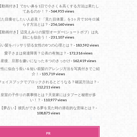
【動画付き】でかい鼻を1日で小さく＆高くする方法は果たし
てあるのか！？
- 564,955 views
見た目痩せしたい人必見！「見た目体重」を1ヶ月で10キロ減
らす方法とは？
- 256,160 views
【動画付き】辺見えみりの髪型オーダー(ショートボブ）は丸
顔にも似合う！
- 231,107 views
長い髪をバッサリ切る女性の8つの心理とは？
- 183,592 views
愛子さまは発達障害？公表の有無は？
- 172,316 views
産後、旦那を嫌いになった８つのきっかけ
- 162,419 views
女性に似合う長い＆短い前髪のアレンジ方法を写真付きでご紹
介！
- 135,719 views
フェイスブックでブロックされるとどうなる？確認方法は？
-
112,211 views
皇室の子作りの裏事情とは？天皇家にはタブーと秘密が多
い！？
- 110,977 views
【夢占い】彼氏ができる夢を見た時の潜在的な意味とは？
-
108,875 views
PR