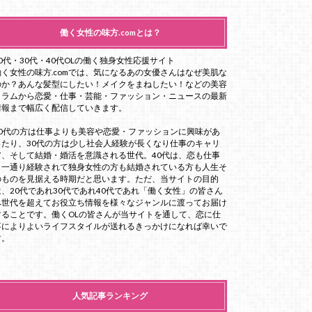
働く女性の味方.comとは？
20代・30代・40代OLの働く独身女性応援サイト
働く女性の味方.comでは、気になるあの女優さんはなぜ美肌な
のか？あんな髪型にしたい！メイクをまねしたい！などの美容
コラムから恋愛・仕事・芸能・ファッション・ニュースの最新
情報まで幅広く配信していきます。
20代の方は仕事よりも美容や恋愛・ファッションに興味があ
ったり、30代の方は少し社会人経験が長くなり仕事のキャリ
ア、そして結婚・婚活を意識される世代。40代は、恋も仕事
も一通り経験されて独身女性の方も結婚されている方も人生そ
のものを見据える時期だと思います。ただ、当サイトの目的
は、20代であれ30代であれ40代であれ「働く女性」の皆さん
へ世代を超えてお役立ち情報を様々なジャンルに渡ってお届け
することです。働くOLの皆さんが当サイトを通して、恋に仕
事によりよいライフスタイルが送れるきっかけになれば幸いで
す。
人気記事ランキング