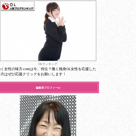
OLランキング
働く女性の味方.comは今、何位？働く独身OL女性を応援した
い方はぜひ応援クリックをお願いします！
編集長プロフィール