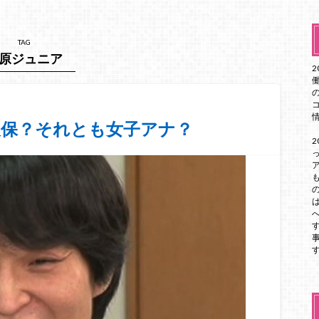
TAG
原ジュニア
久保？それとも女子アナ？