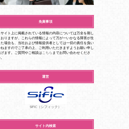
免責事項
当サイト上に掲載されている情報の内容については万全を期し
ておりますが、これらの情報によって万が一いかなる障害が生
じた場合も、当社および情報提供者としては一切の責任を負い
かねますのでご了承の上、ご利用いただきますようお願い申し
上げます。ご質問やご相談は
こちら
までお問い合わせくださ
い。
運営
SIFIC（シフィック）
サイト内検索