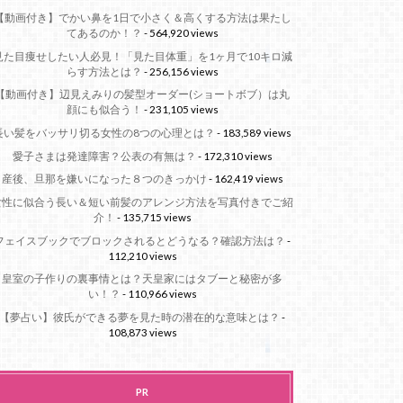
【動画付き】でかい鼻を1日で小さく＆高くする方法は果たし
てあるのか！？
- 564,920 views
見た目痩せしたい人必見！「見た目体重」を1ヶ月で10キロ減
らす方法とは？
- 256,156 views
【動画付き】辺見えみりの髪型オーダー(ショートボブ）は丸
顔にも似合う！
- 231,105 views
長い髪をバッサリ切る女性の8つの心理とは？
- 183,589 views
愛子さまは発達障害？公表の有無は？
- 172,310 views
産後、旦那を嫌いになった８つのきっかけ
- 162,419 views
女性に似合う長い＆短い前髪のアレンジ方法を写真付きでご紹
介！
- 135,715 views
フェイスブックでブロックされるとどうなる？確認方法は？
-
112,210 views
皇室の子作りの裏事情とは？天皇家にはタブーと秘密が多
い！？
- 110,966 views
【夢占い】彼氏ができる夢を見た時の潜在的な意味とは？
-
108,873 views
PR