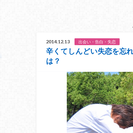
2014.12.13
出会い・告白・失恋
辛くてしんどい失恋を忘
は？