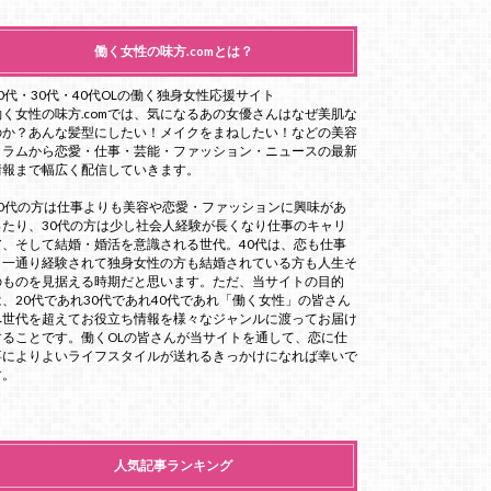
働く女性の味方.comとは？
20代・30代・40代OLの働く独身女性応援サイト
働く女性の味方.comでは、気になるあの女優さんはなぜ美肌な
のか？あんな髪型にしたい！メイクをまねしたい！などの美容
コラムから恋愛・仕事・芸能・ファッション・ニュースの最新
情報まで幅広く配信していきます。
20代の方は仕事よりも美容や恋愛・ファッションに興味があ
ったり、30代の方は少し社会人経験が長くなり仕事のキャリ
ア、そして結婚・婚活を意識される世代。40代は、恋も仕事
も一通り経験されて独身女性の方も結婚されている方も人生そ
のものを見据える時期だと思います。ただ、当サイトの目的
は、20代であれ30代であれ40代であれ「働く女性」の皆さん
へ世代を超えてお役立ち情報を様々なジャンルに渡ってお届け
することです。働くOLの皆さんが当サイトを通して、恋に仕
事によりよいライフスタイルが送れるきっかけになれば幸いで
す。
人気記事ランキング