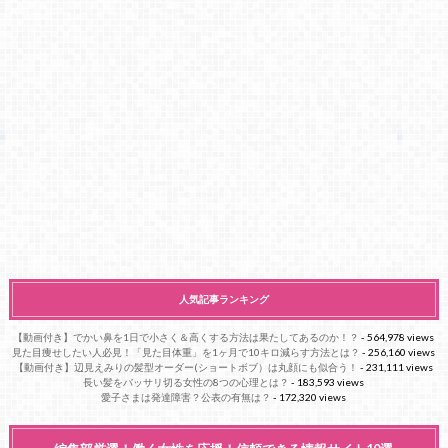
人気記事ランキング
【動画付き】でかい鼻を1日で小さく＆高くする方法は果たしてあるのか！？
- 564,978 views
見た目痩せしたい人必見！「見た目体重」を1ヶ月で10キロ減らす方法とは？
- 256,160 views
【動画付き】辺見えみりの髪型オーダー(ショートボブ）は丸顔にも似合う！
- 231,111 views
長い髪をバッサリ切る女性の8つの心理とは？
- 183,593 views
愛子さまは発達障害？公表の有無は？
- 172,320 views