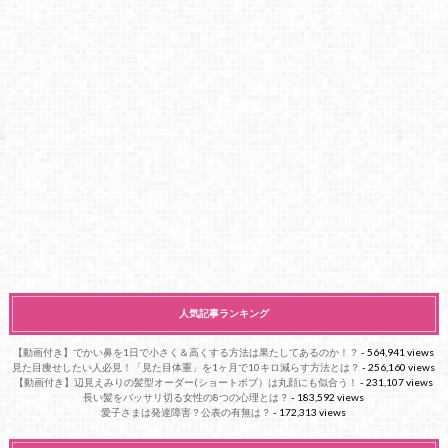
人気記事ランキング
【動画付き】でかい鼻を1日で小さく＆高くする方法は果たしてあるのか！？
- 564,941 views
見た目痩せしたい人必見！「見た目体重」を1ヶ月で10キロ減らす方法とは？
- 256,160 views
【動画付き】辺見えみりの髪型オーダー(ショートボブ）は丸顔にも似合う！
- 231,107 views
長い髪をバッサリ切る女性の8つの心理とは？
- 183,592 views
愛子さまは発達障害？公表の有無は？
- 172,313 views