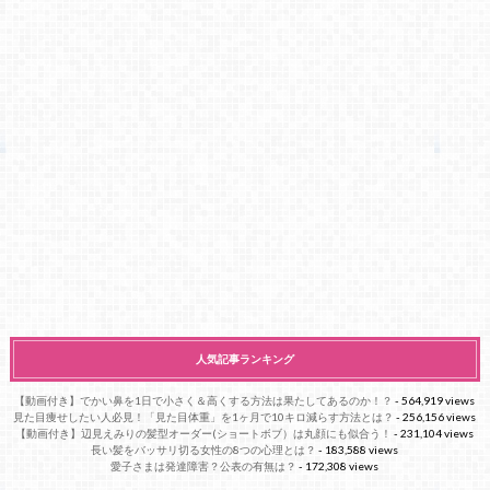
人気記事ランキング
【動画付き】でかい鼻を1日で小さく＆高くする方法は果たしてあるのか！？
- 564,919 views
見た目痩せしたい人必見！「見た目体重」を1ヶ月で10キロ減らす方法とは？
- 256,156 views
【動画付き】辺見えみりの髪型オーダー(ショートボブ）は丸顔にも似合う！
- 231,104 views
長い髪をバッサリ切る女性の8つの心理とは？
- 183,588 views
愛子さまは発達障害？公表の有無は？
- 172,308 views