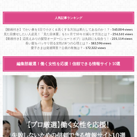
人気記事ランキング
【動画付き】でかい鼻を1日で小さく＆高くする方法は果たしてあるのか！？
- 565,004 views
見た目痩せしたい人必見！「見た目体重」を1ヶ月で10キロ減らす方法とは？
- 256,161 views
【動画付き】辺見えみりの髪型オーダー(ショートボブ）は丸顔にも似合う！
- 231,114 views
長い髪をバッサリ切る女性の8つの心理とは？
- 183,596 views
愛子さまは発達障害？公表の有無は？
- 172,322 views
編集部厳選！働く女性を応援！信頼できる情報サイト10選