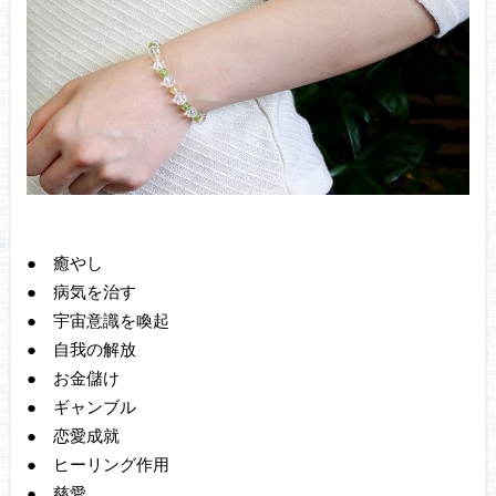
● 癒やし
● 病気を治す
● 宇宙意識を喚起
● 自我の解放
● お金儲け
● ギャンブル
● 恋愛成就
● ヒーリング作用
● 慈愛