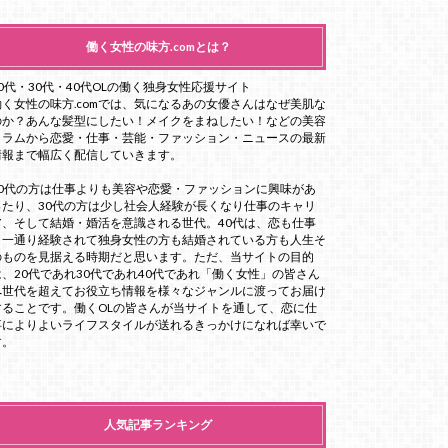
働く女性の味方.comとは？
20代・30代・40代OLの働く独身女性応援サイト
働く女性の味方.comでは、気になるあの女優さんはなぜ美肌な
のか？あんな髪型にしたい！メイクをまねしたい！などの美容
コラムから恋愛・仕事・芸能・ファッション・ニュースの最新
情報まで幅広く配信していきます。
20代の方は仕事よりも美容や恋愛・ファッションに興味があ
ったり、30代の方は少し社会人経験が長くなり仕事のキャリ
ア、そして結婚・婚活を意識される世代。40代は、恋も仕事
も一通り経験されて独身女性の方も結婚されている方も人生そ
のものを見据える時期だと思います。ただ、当サイトの目的
は、20代であれ30代であれ40代であれ「働く女性」の皆さん
へ世代を超えてお役立ち情報を様々なジャンルに渡ってお届け
することです。働くOLの皆さんが当サイトを通して、恋に仕
事によりよいライフスタイルが送れるきっかけになれば幸いで
す。
人気記事ランキング