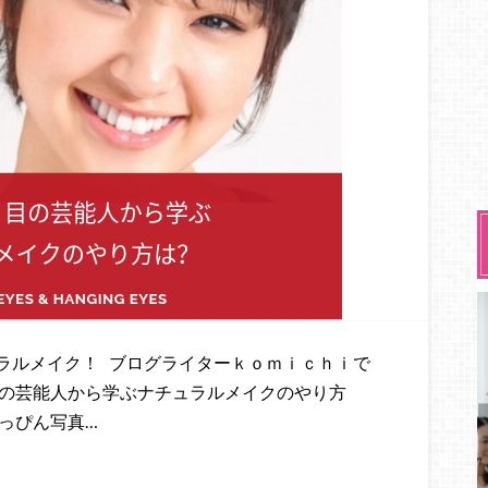
ラルメイク！ ブログライターｋｏｍｉｃｈｉで
目の芸能人から学ぶナチュラルメイクのやり方
っぴん写真…