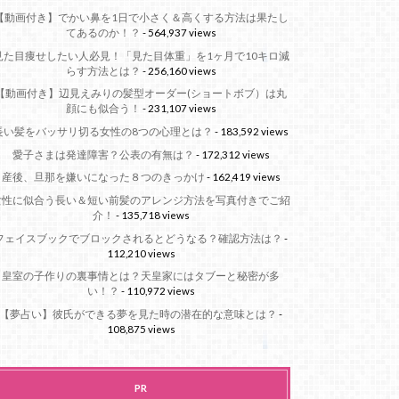
【動画付き】でかい鼻を1日で小さく＆高くする方法は果たし
てあるのか！？
- 564,937 views
見た目痩せしたい人必見！「見た目体重」を1ヶ月で10キロ減
らす方法とは？
- 256,160 views
【動画付き】辺見えみりの髪型オーダー(ショートボブ）は丸
顔にも似合う！
- 231,107 views
長い髪をバッサリ切る女性の8つの心理とは？
- 183,592 views
愛子さまは発達障害？公表の有無は？
- 172,312 views
産後、旦那を嫌いになった８つのきっかけ
- 162,419 views
女性に似合う長い＆短い前髪のアレンジ方法を写真付きでご紹
介！
- 135,718 views
フェイスブックでブロックされるとどうなる？確認方法は？
-
112,210 views
皇室の子作りの裏事情とは？天皇家にはタブーと秘密が多
い！？
- 110,972 views
【夢占い】彼氏ができる夢を見た時の潜在的な意味とは？
-
108,875 views
PR