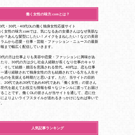
働く女性の味方.comとは？
20代・30代・40代OLの働く独身女性応援サイト
働く女性の味方.comでは、気になるあの女優さんはなぜ美肌な
のか？あんな髪型にしたい！メイクをまねしたい！などの美容
コラムから恋愛・仕事・芸能・ファッション・ニュースの最新
情報まで幅広く配信していきます。
20代の方は仕事よりも美容や恋愛・ファッションに興味があ
ったり、30代の方は少し社会人経験が長くなり仕事のキャリ
ア、そして結婚・婚活を意識される世代。40代は、恋も仕事
も一通り経験されて独身女性の方も結婚されている方も人生そ
のものを見据える時期だと思います。ただ、当サイトの目的
は、20代であれ30代であれ40代であれ「働く女性」の皆さん
へ世代を超えてお役立ち情報を様々なジャンルに渡ってお届け
することです。働くOLの皆さんが当サイトを通して、恋に仕
事によりよいライフスタイルが送れるきっかけになれば幸いで
す。
人気記事ランキング