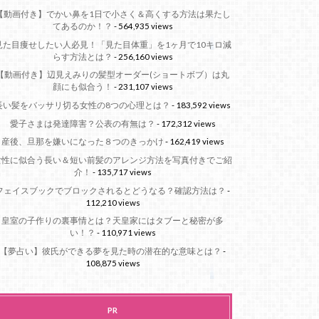
【動画付き】でかい鼻を1日で小さく＆高くする方法は果たし
てあるのか！？
- 564,935 views
見た目痩せしたい人必見！「見た目体重」を1ヶ月で10キロ減
らす方法とは？
- 256,160 views
【動画付き】辺見えみりの髪型オーダー(ショートボブ）は丸
顔にも似合う！
- 231,107 views
長い髪をバッサリ切る女性の8つの心理とは？
- 183,592 views
愛子さまは発達障害？公表の有無は？
- 172,312 views
産後、旦那を嫌いになった８つのきっかけ
- 162,419 views
女性に似合う長い＆短い前髪のアレンジ方法を写真付きでご紹
介！
- 135,717 views
フェイスブックでブロックされるとどうなる？確認方法は？
-
112,210 views
皇室の子作りの裏事情とは？天皇家にはタブーと秘密が多
い！？
- 110,971 views
【夢占い】彼氏ができる夢を見た時の潜在的な意味とは？
-
108,875 views
PR