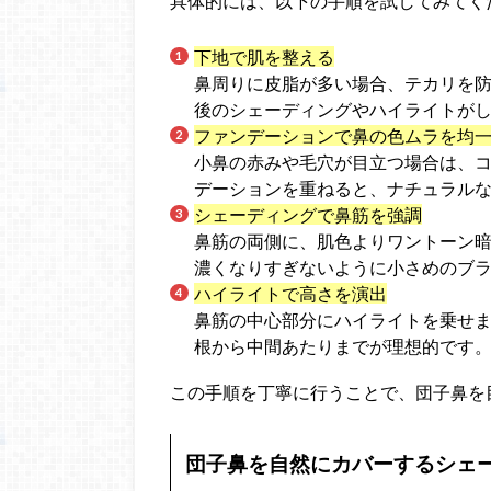
具体的には、以下の手順を試してみてく
下地で肌を整える
鼻周りに皮脂が多い場合、テカリを
後のシェーディングやハイライトが
ファンデーションで鼻の色ムラを均
小鼻の赤みや毛穴が目立つ場合は、
デーションを重ねると、ナチュラル
シェーディングで鼻筋を強調
鼻筋の両側に、肌色よりワントーン
濃くなりすぎないように小さめのブ
ハイライトで高さを演出
鼻筋の中心部分にハイライトを乗せ
根から中間あたりまでが理想的です
この手順を丁寧に行うことで、団子鼻を
団子鼻を自然にカバーするシェ