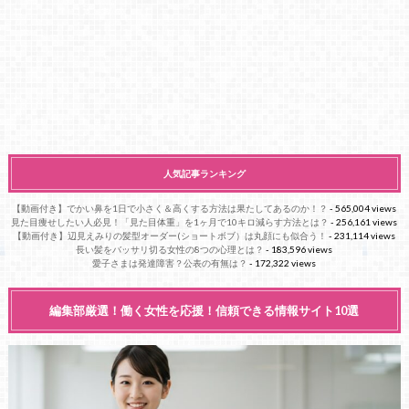
人気記事ランキング
【動画付き】でかい鼻を1日で小さく＆高くする方法は果たしてあるのか！？
- 565,004 views
見た目痩せしたい人必見！「見た目体重」を1ヶ月で10キロ減らす方法とは？
- 256,161 views
【動画付き】辺見えみりの髪型オーダー(ショートボブ）は丸顔にも似合う！
- 231,114 views
長い髪をバッサリ切る女性の8つの心理とは？
- 183,596 views
愛子さまは発達障害？公表の有無は？
- 172,322 views
編集部厳選！働く女性を応援！信頼できる情報サイト10選