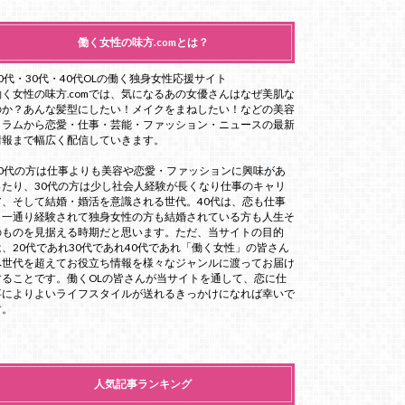
働く女性の味方.comとは？
20代・30代・40代OLの働く独身女性応援サイト
働く女性の味方.comでは、気になるあの女優さんはなぜ美肌な
のか？あんな髪型にしたい！メイクをまねしたい！などの美容
コラムから恋愛・仕事・芸能・ファッション・ニュースの最新
情報まで幅広く配信していきます。
20代の方は仕事よりも美容や恋愛・ファッションに興味があ
ったり、30代の方は少し社会人経験が長くなり仕事のキャリ
ア、そして結婚・婚活を意識される世代。40代は、恋も仕事
も一通り経験されて独身女性の方も結婚されている方も人生そ
のものを見据える時期だと思います。ただ、当サイトの目的
は、20代であれ30代であれ40代であれ「働く女性」の皆さん
へ世代を超えてお役立ち情報を様々なジャンルに渡ってお届け
することです。働くOLの皆さんが当サイトを通して、恋に仕
事によりよいライフスタイルが送れるきっかけになれば幸いで
す。
人気記事ランキング