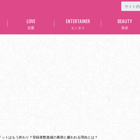
LOVE
ENTERTAINER
BEAUTY
恋愛
エンタメ
美容
ムドットはもう終わり？登録者数激減の裏側と嫌われる理由とは？