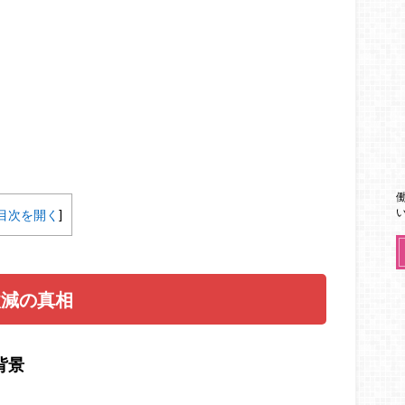
目次を開く
]
激減の真相
背景