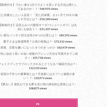
【動画付き】でかい鼻を1日で小さく＆高くする方法は果たし
てあるのか！？
- 564,935 views
見た目痩せしたい人必見！「見た目体重」を1ヶ月で10キロ減
らす方法とは？
- 256,160 views
【動画付き】辺見えみりの髪型オーダー(ショートボブ）は丸
顔にも似合う！
- 231,107 views
長い髪をバッサリ切る女性の8つの心理とは？
- 183,592 views
愛子さまは発達障害？公表の有無は？
- 172,312 views
産後、旦那を嫌いになった８つのきっかけ
- 162,419 views
女性に似合う長い＆短い前髪のアレンジ方法を写真付きでご紹
介！
- 135,718 views
フェイスブックでブロックされるとどうなる？確認方法は？
-
112,210 views
皇室の子作りの裏事情とは？天皇家にはタブーと秘密が多
い！？
- 110,971 views
【夢占い】彼氏ができる夢を見た時の潜在的な意味とは？
-
108,875 views
PR