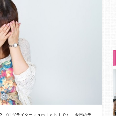
 ブログライターｋｏｍｉｃｈｉです。 今日のテ