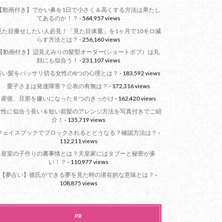
【動画付き】でかい鼻を1日で小さく＆高くする方法は果たし
てあるのか！？
- 564,957 views
見た目痩せしたい人必見！「見た目体重」を1ヶ月で10キロ減
らす方法とは？
- 256,160 views
【動画付き】辺見えみりの髪型オーダー(ショートボブ）は丸
顔にも似合う！
- 231,107 views
長い髪をバッサリ切る女性の8つの心理とは？
- 183,592 views
愛子さまは発達障害？公表の有無は？
- 172,316 views
産後、旦那を嫌いになった８つのきっかけ
- 162,420 views
女性に似合う長い＆短い前髪のアレンジ方法を写真付きでご紹
介！
- 135,719 views
フェイスブックでブロックされるとどうなる？確認方法は？
-
112,211 views
皇室の子作りの裏事情とは？天皇家にはタブーと秘密が多
い！？
- 110,977 views
【夢占い】彼氏ができる夢を見た時の潜在的な意味とは？
-
108,875 views
PR