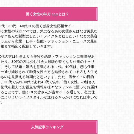
働く女性の味方.comとは？
20代・30代・40代OLの働く独身女性応援サイト
働く女性の味方.comでは、気になるあの女優さんはなぜ美肌な
のか？あんな髪型にしたい！メイクをまねしたい！などの美容
コラムから恋愛・仕事・芸能・ファッション・ニュースの最新
情報まで幅広く配信していきます。
20代の方は仕事よりも美容や恋愛・ファッションに興味があ
ったり、30代の方は少し社会人経験が長くなり仕事のキャリ
ア、そして結婚・婚活を意識される世代。40代は、恋も仕事
も一通り経験されて独身女性の方も結婚されている方も人生そ
のものを見据える時期だと思います。ただ、当サイトの目的
は、20代であれ30代であれ40代であれ「働く女性」の皆さん
へ世代を超えてお役立ち情報を様々なジャンルに渡ってお届け
することです。働くOLの皆さんが当サイトを通して、恋に仕
事によりよいライフスタイルが送れるきっかけになれば幸いで
す。
人気記事ランキング