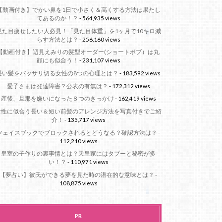
【動画付き】でかい鼻を1日で小さく＆高くする方法は果たし
てあるのか！？
- 564,935 views
見た目痩せしたい人必見！「見た目体重」を1ヶ月で10キロ減
らす方法とは？
- 256,160 views
【動画付き】辺見えみりの髪型オーダー(ショートボブ）は丸
顔にも似合う！
- 231,107 views
長い髪をバッサリ切る女性の8つの心理とは？
- 183,592 views
愛子さまは発達障害？公表の有無は？
- 172,312 views
産後、旦那を嫌いになった８つのきっかけ
- 162,419 views
女性に似合う長い＆短い前髪のアレンジ方法を写真付きでご紹
介！
- 135,717 views
フェイスブックでブロックされるとどうなる？確認方法は？
-
112,210 views
皇室の子作りの裏事情とは？天皇家にはタブーと秘密が多
い！？
- 110,971 views
【夢占い】彼氏ができる夢を見た時の潜在的な意味とは？
-
108,875 views
PR