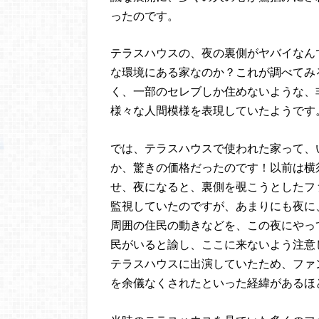
ったのです。
テラスハウスの、夜の裏側がヤバイなん
な環境にある家なのか？これが調べてみ
く、一部のセレブしか住めないような、
様々な人間模様を表現していたようです
では、テラスハウスで使われた家って、
か、驚きの価格だったのです！以前は横
せ、夜になると、裏側を覗こうとしたフ
監視していたのですが、あまりにも夜に
周囲の住民の動きなどを、この夜にやっ
民がいると諭し、ここに来ないよう注意
テラスハウスに出演していたため、ファ
を余儀なくされたといった経緯があるほ