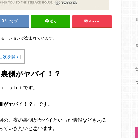
はてブ
Pocket
送る
ロモーションが含まれています。
目次を開く
]
の裏側がヤバイ！？
ｍｉｃｈｉです。
側がヤバイ！？
」です。
組の、夜の裏側がヤバイといった情報などもある
みていきたいと思います。