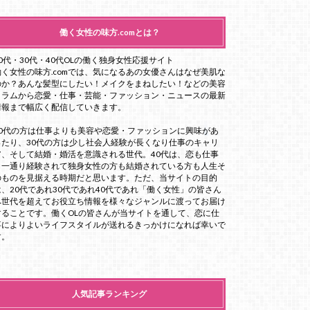
働く女性の味方.comとは？
20代・30代・40代OLの働く独身女性応援サイト
働く女性の味方.comでは、気になるあの女優さんはなぜ美肌な
のか？あんな髪型にしたい！メイクをまねしたい！などの美容
コラムから恋愛・仕事・芸能・ファッション・ニュースの最新
情報まで幅広く配信していきます。
20代の方は仕事よりも美容や恋愛・ファッションに興味があ
ったり、30代の方は少し社会人経験が長くなり仕事のキャリ
ア、そして結婚・婚活を意識される世代。40代は、恋も仕事
も一通り経験されて独身女性の方も結婚されている方も人生そ
のものを見据える時期だと思います。ただ、当サイトの目的
は、20代であれ30代であれ40代であれ「働く女性」の皆さん
へ世代を超えてお役立ち情報を様々なジャンルに渡ってお届け
することです。働くOLの皆さんが当サイトを通して、恋に仕
事によりよいライフスタイルが送れるきっかけになれば幸いで
す。
人気記事ランキング