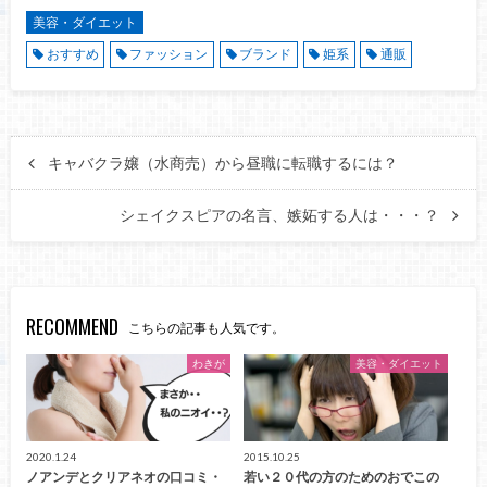
美容・ダイエット
おすすめ
ファッション
ブランド
姫系
通販
キャバクラ嬢（水商売）から昼職に転職するには？
シェイクスピアの名言、嫉妬する人は・・・？
RECOMMEND
こちらの記事も人気です。
わきが
美容・ダイエット
2020.1.24
2015.10.25
ノアンデとクリアネオの口コミ・
若い２０代の方のためのおでこの