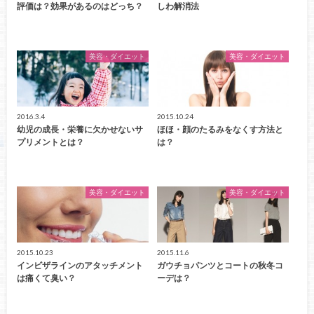
評価は？効果があるのはどっち？
しわ解消法
美容・ダイエット
美容・ダイエット
2016.3.4
2015.10.24
幼児の成長・栄養に欠かせないサ
ほほ・顔のたるみをなくす方法と
プリメントとは？
は？
美容・ダイエット
美容・ダイエット
2015.10.23
2015.11.6
インビザラインのアタッチメント
ガウチョパンツとコートの秋冬コ
は痛くて臭い？
ーデは？