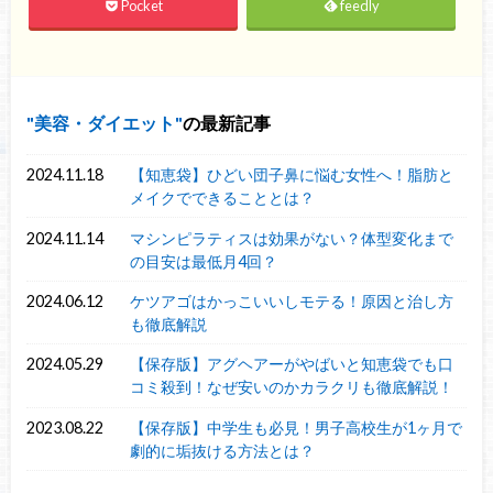
Pocket
feedly
美容・ダイエット
の最新記事
2024.11.18
【知恵袋】ひどい団子鼻に悩む女性へ！脂肪と
メイクでできることとは？
2024.11.14
マシンピラティスは効果がない？体型変化まで
の目安は最低月4回？
2024.06.12
ケツアゴはかっこいいしモテる！原因と治し方
も徹底解説
2024.05.29
【保存版】アグヘアーがやばいと知恵袋でも口
コミ殺到！なぜ安いのかカラクリも徹底解説！
2023.08.22
【保存版】中学生も必見！男子高校生が1ヶ月で
劇的に垢抜ける方法とは？