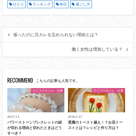
ひとり
ランキング
休日
過ごし方
振ったのに元カレを忘れられない理由とは？
働く女性は増加している？
RECOMMEND
こちらの記事も人気です。
ライフスタイル・仕事
ライフスタイル・仕事
2017.1.1
2016.2.17
パワーストーンブレスレットの紐
悪魔のトースト越え！？お花トー
が切れる理由と切れたときはどう
ストとは？レシピと作り方は？
すべき？