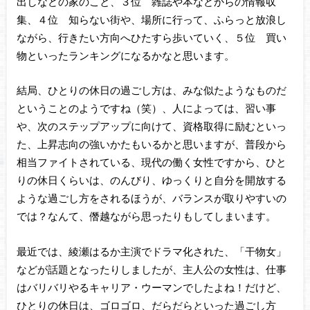
出しなどの家のこと、３位 雑誌や本などからの情報収
集、４位 知らない街や、場所に行って、ふらっと放浪し
ながら、行きたい方向へひたすら歩いていく、５位 買い
物といったランキングになるかなと思います。
結局、ひとりの休日の過ごし方は、みな似たようなものだ
ということのようですね（笑）、人によっては、習い事
や、次のステップアップに向けて、資格取得に励むといっ
た、上昇志向の強いかたもいるかと思いますが、普段から
相当ファイトされている、現代の働く女性ですから、ひと
りの休日くらいは、のんびり、ゆっくりと自分を開放する
ような過ごし方をされるほうが、バランスが取りやすいの
では？なんて、僭越ながら思ったりもしてしまいます。
最近では、綾瀬はるか主演でドラマ化された、「干物女」
などが話題となったりしましたが、主人公の女性は、仕事
はバリバリやるキャリア・ウーマンでしたよね！だけど、
ひとりの休日は、ゴロゴロ、だらだらといった過ごし方