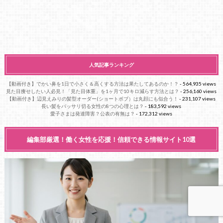
人気記事ランキング
【動画付き】でかい鼻を1日で小さく＆高くする方法は果たしてあるのか！？
- 564,935 views
見た目痩せしたい人必見！「見た目体重」を1ヶ月で10キロ減らす方法とは？
- 256,160 views
【動画付き】辺見えみりの髪型オーダー(ショートボブ）は丸顔にも似合う！
- 231,107 views
長い髪をバッサリ切る女性の8つの心理とは？
- 183,592 views
愛子さまは発達障害？公表の有無は？
- 172,312 views
編集部厳選！働く女性を応援！信頼できる情報サイト10選