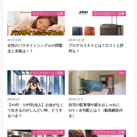
ライフスタイル・仕事
ライフスタイル・仕事
2017.3.30
2015.11.12
女性のパラサイトシングルの問題
プロテカ３６０とは？口コミと評
点と末路は！？
判も！
ライフスタイル・仕事
DIY
2024.5.2
2016.11.5
【40代・50代社会人】お金がなく
自宅の駐車場や庭をおしゃれに
て生きるのがしんどい時、どうす
DIY！水勾配とは？（動画解説付
るべき？
き）
ライフスタイル・仕事
ライフスタイル・仕事