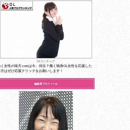
OLランキング
働く女性の味方.comは今、何位？働く独身OL女性を応援した
い方はぜひ応援クリックをお願いします！
編集長プロフィール