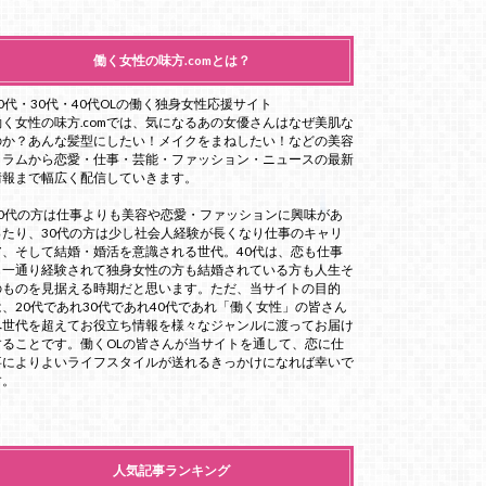
働く女性の味方.comとは？
20代・30代・40代OLの働く独身女性応援サイト
働く女性の味方.comでは、気になるあの女優さんはなぜ美肌な
のか？あんな髪型にしたい！メイクをまねしたい！などの美容
コラムから恋愛・仕事・芸能・ファッション・ニュースの最新
情報まで幅広く配信していきます。
20代の方は仕事よりも美容や恋愛・ファッションに興味があ
ったり、30代の方は少し社会人経験が長くなり仕事のキャリ
ア、そして結婚・婚活を意識される世代。40代は、恋も仕事
も一通り経験されて独身女性の方も結婚されている方も人生そ
のものを見据える時期だと思います。ただ、当サイトの目的
は、20代であれ30代であれ40代であれ「働く女性」の皆さん
へ世代を超えてお役立ち情報を様々なジャンルに渡ってお届け
することです。働くOLの皆さんが当サイトを通して、恋に仕
事によりよいライフスタイルが送れるきっかけになれば幸いで
す。
人気記事ランキング