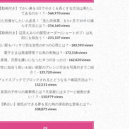
【動画付き】でかい鼻を1日で小さく＆高くする方法は果たし
てあるのか！？
- 564,970 views
見た目痩せしたい人必見！「見た目体重」を1ヶ月で10キロ減
らす方法とは？
- 256,160 views
【動画付き】辺見えみりの髪型オーダー(ショートボブ）は丸
顔にも似合う！
- 231,107 views
長い髪をバッサリ切る女性の8つの心理とは？
- 183,593 views
愛子さまは発達障害？公表の有無は？
- 172,318 views
産後、旦那を嫌いになった８つのきっかけ
- 162,420 views
女性に似合う長い＆短い前髪のアレンジ方法を写真付きでご紹
介！
- 135,720 views
フェイスブックでブロックされるとどうなる？確認方法は？
-
112,211 views
皇室の子作りの裏事情とは？天皇家にはタブーと秘密が多
い！？
- 110,979 views
【夢占い】彼氏ができる夢を見た時の潜在的な意味とは？
-
108,875 views
PR